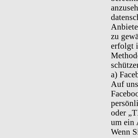
anzuseh
datensc
Anbiete
zu gewä
erfolgt
Methode
schütze
a) Face
Auf uns
Faceboo
persönl
oder „T
um ein 
Wenn Si