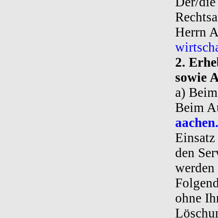
Der/die
Rechtsan
Herrn A
wirtsch
2. Erh
sowie 
a) Beim
Beim Au
aachen
Einsatz
den Ser
werden 
Folgend
ohne Ih
Löschun