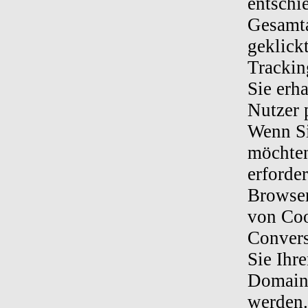
entschi
Gesamta
geklick
Trackin
Sie erh
Nutzer p
Wenn Si
möchten
erforde
Browser
von Coo
Convers
Sie Ihr
Domain
werden.