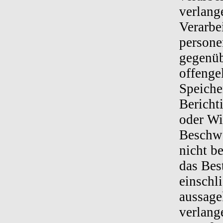
verlang
Verarbe
persone
gegenüb
offenge
Speiche
Bericht
oder Wi
Beschwe
nicht b
das Bes
einschli
aussage
verlang