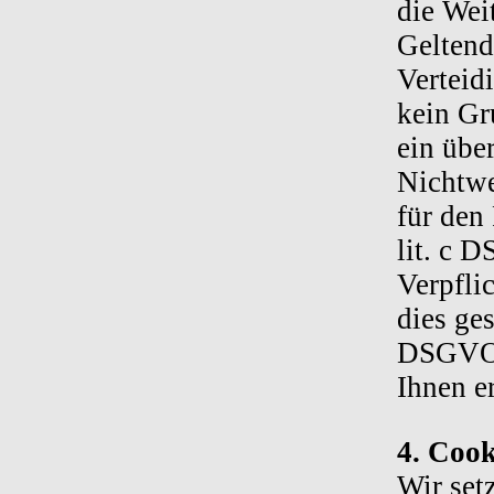
die Wei
Gelten
Verteid
kein Gr
ein übe
Nichtwe
für den 
lit. c 
Verpfli
dies ges
DSGVO f
Ihnen er
4. Cook
Wir set