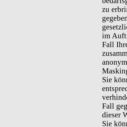
bedarfs
zu erbr
gegeben
gesetzl
im Auft
Fall Ih
zusamme
anonymi
Masking
Sie kön
entspre
verhind
Fall ge
dieser 
Sie kön