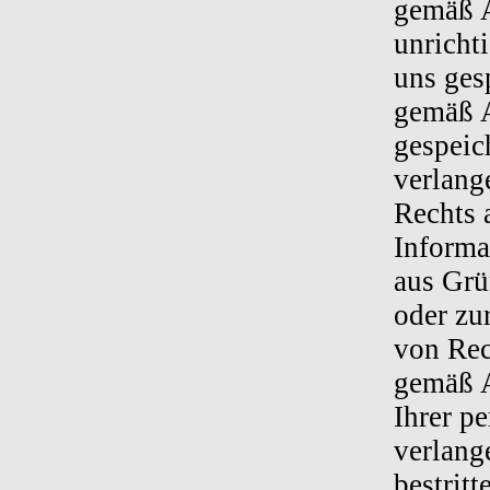
gemäß A
unricht
uns ges
gemäß A
gespeic
verlang
Rechts 
Informa
aus Grü
oder zu
von Rec
gemäß A
Ihrer p
verlang
bestritt