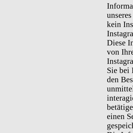
Informa
unseres
kein In
Instagr
Diese I
von Ihr
Instagr
Sie bei
den Bes
unmitte
interag
betätige
einen S
gespeic