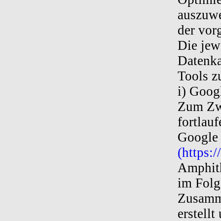
auszuwe
der vor
Die jew
Datenka
Tools z
i) Goog
Zum Zwe
fortlau
Google 
(https:
Amphit
im Folg
Zusamm
erstellt