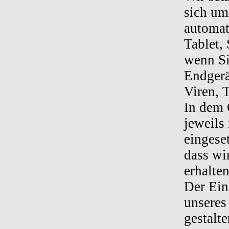
sich um
automat
Tablet,
wenn Si
Endgerä
Viren, 
In dem 
jeweils
eingese
dass wi
erhalten
Der Ein
unseres
gestalt