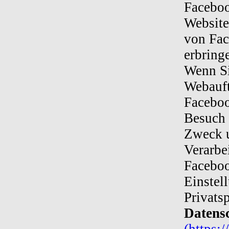
Faceboo
Website
von Fac
erbring
Wenn Si
Webauft
Faceboo
Besuch 
Zweck u
Verarbe
Faceboo
Einstel
Privats
Datens