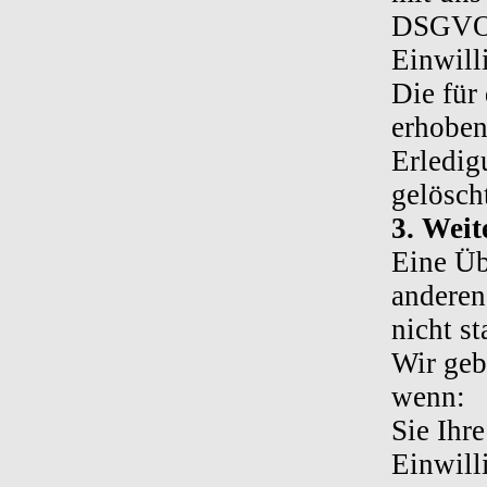
DSGVO a
Einwill
Die für
erhoben
Erledig
gelösch
3. Weit
Eine Üb
anderen
nicht sta
Wir geb
wenn:
Sie Ihr
Einwill