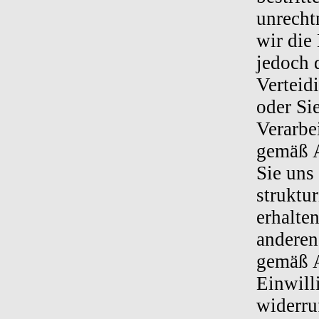
unrecht
wir die
jedoch 
Verteid
oder Si
Verarbe
gemäß A
Sie uns 
struktu
erhalte
anderen
gemäß A
Einwill
widerru