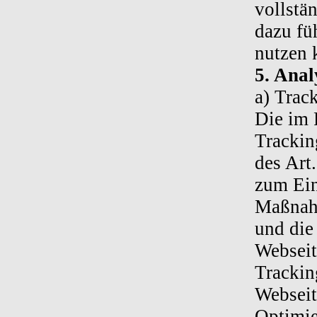
vollstä
dazu fü
nutzen 
5. Anal
a) Trac
Die im 
Tracki
des Art
zum Ei
Maßnahm
und die
Webseit
Trackin
Webseit
Optimie