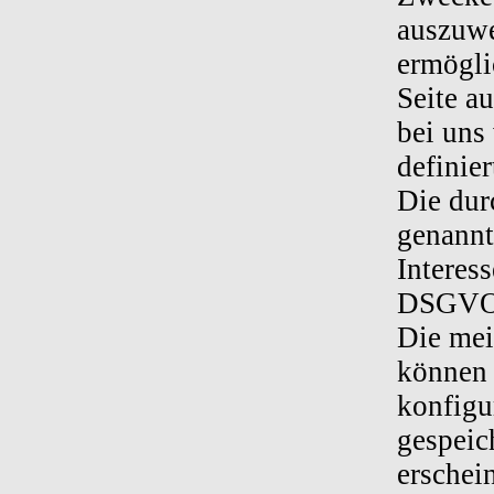
auszuwe
ermögli
Seite a
bei uns
definie
Die dur
genannt
Interess
DSGVO 
Die mei
können 
konfigu
gespeic
erschei