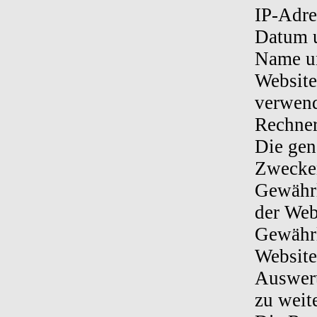
IP-Adre
Datum u
Name un
Website
verwend
Rechner
Die gen
Zwecken
Gewährl
der Web
Gewährl
Website
Auswert
zu weit