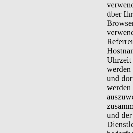
verwend
über Ih
Browser
verwend
Referre
Hostnam
Uhrzeit
werden 
und dor
werden 
auszuwe
zusamme
und der
Dienstl