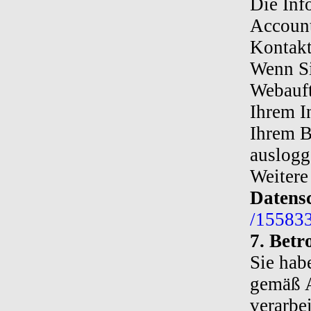
Die Inf
Account
Kontakt
Wenn Si
Webauft
Ihrem I
Ihrem B
auslogg
Weitere
Datens
/15583
7. Betr
Sie hab
gemäß A
verarbe