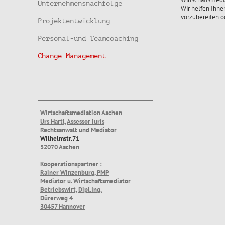
Unternehmensnachfolge
Wir helfen Ihne
vorzubereiten od
Projektentwicklung
Personal-und Teamcoaching
Change Management
Wirtschaftsmediation Aachen
Urs Hartl, Assessor Iuris
Rechtsanwalt und Mediator
Wilhelmstr.71
52070 Aachen
Kooperationspartner :
Rainer Winzenburg, PMP
Mediator u. Wirtschaftsmediator
Betriebswirt, Dipl.Ing.
Dürerweg 4
30457 Hannover