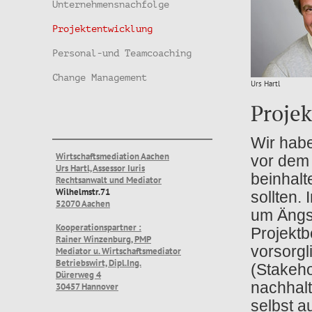
Unternehmensnachfolge
Projektentwicklung
Personal-und Teamcoaching
Change Management
Urs Hartl
Proje
Wir habe
Wirtschaftsmediation Aachen
vor dem 
Urs Hartl, Assessor Iuris
beinhalt
Rechtsanwalt und Mediator
Wilhelmstr.71
sollten.
52070 Aachen
um Ängst
Kooperationspartner :
Projektb
Rainer Winzenburg, PMP
vorsorgl
Mediator u. Wirtschaftsmediator
Betriebswirt, Dipl.Ing.
(Stakeho
Dürerweg 4
nachhalt
30457 Hannover
selbst 